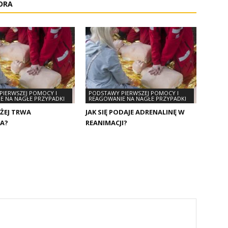
ORA
PIERWSZEJ POMOCY I
PODSTAWY PIERWSZEJ POMOCY I
E NA NAGŁE PRZYPADKI
REAGOWANIE NA NAGŁE PRZYPADKI
UŻEJ TRWA
JAK SIĘ PODAJE ADRENALINĘ W
JA?
REANIMACJI?