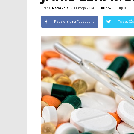
Przez
Redakcja
-
11 maja 2024
552
0
Podziel się na Facebooku
Tweet (Ćw