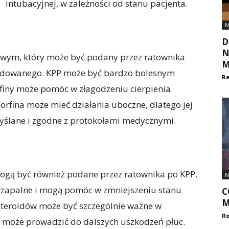
intubacyjnej, w zależności od stanu pacjenta.
N
D
N
lowym, który może być podany przez ratownika
M
kodowanego. KPP może być bardzo bolesnym
Re
iny może pomóc w złagodzeniu cierpienia
orfina może mieć działania uboczne, dlatego jej
ślane i zgodne z protokołami medycznymi.
 mogą być również podane przez ratownika po KPP.
N
iwzapalne i mogą pomóc w zmniejszeniu stanu
C
M
steroidów może być szczególnie ważne w
Re
 może prowadzić do dalszych uszkodzeń płuc.