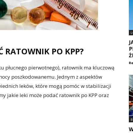
L
J
P
AĆ RATOWNIK PO KPP?
Ż
Re
u płucnego pierwotnego), ratownik ma kluczową
omocy poszkodowanemu. Jednym z aspektów
ednich leków, które mogą pomóc w stabilizacji
y jakie leki może podać ratownik po KPP oraz
B
W