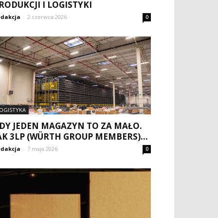
RODUKCJI I LOGISTYKI
dakcja
-
2 czerwca 2026
0
OGISTYKA
DY JEDEN MAGAZYN TO ZA MAŁO.
AK 3LP (WÜRTH GROUP MEMBERS)...
dakcja
-
7 maja 2026
0