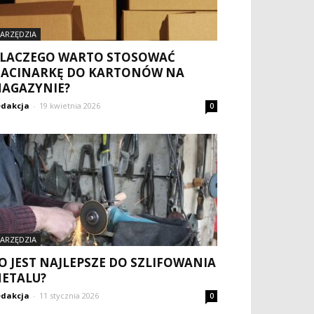
ARZĘDZIA
LACZEGO WARTO STOSOWAĆ
ACINARKĘ DO KARTONÓW NA
AGAZYNIE?
dakcja
-
19 kwietnia 2026
0
ARZĘDZIA
O JEST NAJLEPSZE DO SZLIFOWANIA
ETALU?
dakcja
-
11 stycznia 2026
0