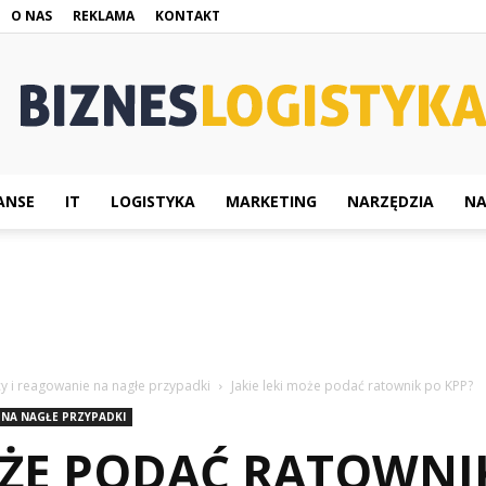
O NAS
REKLAMA
KONTAKT
ANSE
IT
LOGISTYKA
MARKETING
NARZĘDZIA
NA
BiznesLogistyka.pl
 i reagowanie na nagłe przypadki
Jakie leki może podać ratownik po KPP?
 NA NAGŁE PRZYPADKI
OŻE PODAĆ RATOWNI