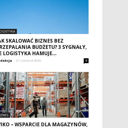
OGISTYKA
AK SKALOWAĆ BIZNES BEZ
RZEPALANIA BUDŻETU? 3 SYGNAŁY,
E LOGISTYKA HAMUJE...
dakcja
-
21 czerwca 2026
0
IZNES
IKO – WSPARCIE DLA MAGAZYNÓW,