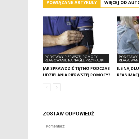
POWIĄZANE ARTYKUŁY
WIĘCEJ OD AUT
PODSTAWY PIERWSZEJ POMOCY I
PODSTAWY 
REAGOWANIE NA NAGŁE PRZYPADKI
REAGOWANI
JAK SPRAWDZIĆ TĘTNO PODCZAS
ILE NAJDŁ
UDZIELANIA PIERWSZEJ POMOCY?
REANIMAC
ZOSTAW ODPOWIEDŹ