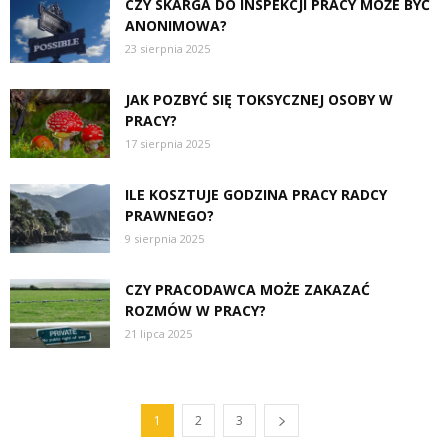
CZY SKARGA DO INSPEKCJI PRACY MOŻE BYĆ
ANONIMOWA?
23 sierpnia 2025
JAK POZBYĆ SIĘ TOKSYCZNEJ OSOBY W
PRACY?
17 sierpnia 2025
ILE KOSZTUJE GODZINA PRACY RADCY
PRAWNEGO?
9 sierpnia 2025
CZY PRACODAWCA MOŻE ZAKAZAĆ
ROZMÓW W PRACY?
21 lipca 2025
1
2
3