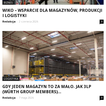
BIZNES
WIKO – WSPARCIE DLA MAGAZYNÓW, PRODUKCJI
I LOGISTYKI
Redakcja
-
2 czerwca 2026
0
LOGISTYKA
GDY JEDEN MAGAZYN TO ZA MAŁO. JAK 3LP
(WÜRTH GROUP MEMBERS)...
Redakcja
-
7 maja 2026
0