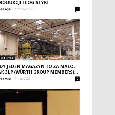
RODUKCJI I LOGISTYKI
dakcja
-
2 czerwca 2026
0
OGISTYKA
DY JEDEN MAGAZYN TO ZA MAŁO.
AK 3LP (WÜRTH GROUP MEMBERS)...
dakcja
-
7 maja 2026
0