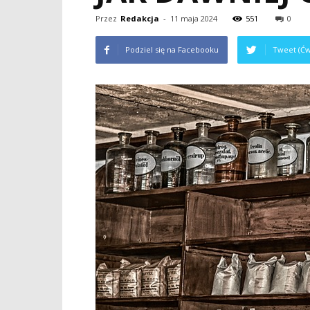
Przez
Redakcja
-
11 maja 2024
551
0
Podziel się na Facebooku
Tweet (Ćw