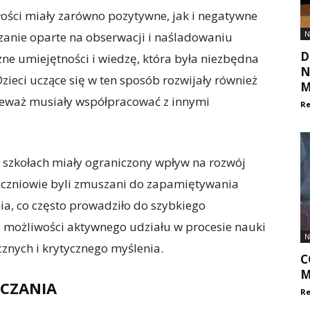
ości miały zarówno pozytywne, jak i negatywne
N
zanie oparte na obserwacji i naśladowaniu
D
e umiejętności i wiedzę, która była niezbędna
N
ieci uczące się w ten sposób rozwijały również
M
nieważ musiały współpracować z innymi
Re
szkołach miały ograniczony wpływ na rozwój
 Uczniowie byli zmuszani do zapamiętywania
ia, co często prowadziło do szybkiego
 i możliwości aktywnego udziału w procesie nauki
N
cznych i krytycznego myślenia.
C
M
CZANIA
Re