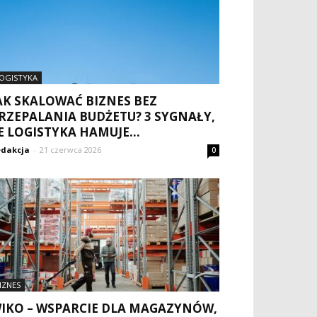
OGISTYKA
AK SKALOWAĆ BIZNES BEZ
RZEPALANIA BUDŻETU? 3 SYGNAŁY,
E LOGISTYKA HAMUJE...
dakcja
-
21 czerwca 2026
0
IZNES
IKO – WSPARCIE DLA MAGAZYNÓW,