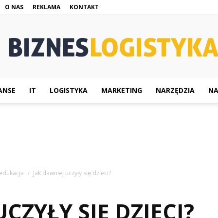
O NAS
REKLAMA
KONTAKT
ANSE
IT
LOGISTYKA
MARKETING
NARZĘDZIA
NA
BiznesLogistyka.pl
edukacja
Jak dawniej uczyły się dzieci?
CZYŁY SIĘ DZIECI?