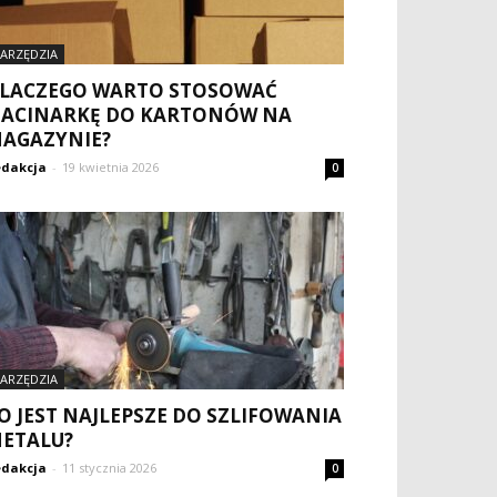
ARZĘDZIA
LACZEGO WARTO STOSOWAĆ
ACINARKĘ DO KARTONÓW NA
AGAZYNIE?
dakcja
-
19 kwietnia 2026
0
ARZĘDZIA
O JEST NAJLEPSZE DO SZLIFOWANIA
ETALU?
dakcja
-
11 stycznia 2026
0