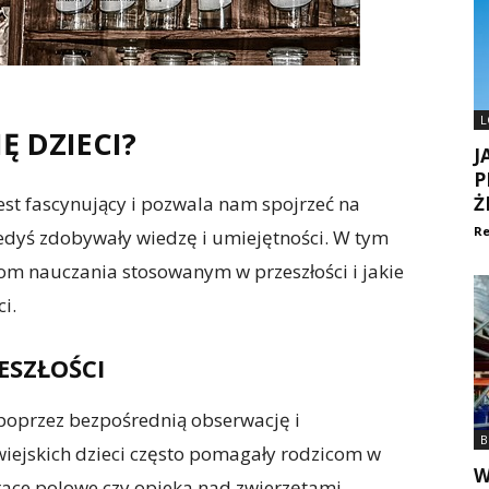
L
Ę DZIECI?
J
P
jest fascynujący i pozwala nam spojrzeć na
Ż
Re
kiedyś zdobywały wiedzę i umiejętności. W tym
om nauczania stosowanym w przeszłości i jakie
i.
ESZŁOŚCI
e poprzez bezpośrednią obserwację i
B
iejskich dzieci często pomagały rodzicom w
W
race polowe czy opieka nad zwierzętami