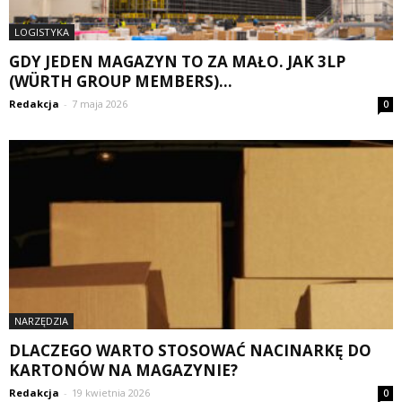
LOGISTYKA
GDY JEDEN MAGAZYN TO ZA MAŁO. JAK 3LP
(WÜRTH GROUP MEMBERS)...
Redakcja
-
7 maja 2026
0
NARZĘDZIA
DLACZEGO WARTO STOSOWAĆ NACINARKĘ DO
KARTONÓW NA MAGAZYNIE?
Redakcja
-
19 kwietnia 2026
0