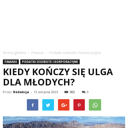
Strona główna
Finanse
Podatki osobiste i korporacyjne
FINANSE
PODATKI OSOBISTE I KORPORACYJNE
KIEDY KOŃCZY SIĘ ULGA
DLA MŁODYCH?
Przez
Redakcja
-
15 sierpnia 2025
302
0