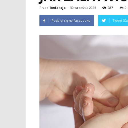
Przez
Redakcja
-
30 września 2025
287
0
Podziel się na Facebooku
Tweet (Ćw