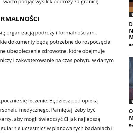
warto podjąć wysiłek podróży za granicę.
N
ORMALNOŚCI
D
N
ć się organizacją podróży i formalnościami.
M
, jakie dokumenty będą potrzebne do rozpoczęcia
Re
ażne ubezpieczenie zdrowotne, które obejmuje
lotniczy i zakwaterowanie na czas pobytu w danym
pocznie się leczenie. Będziesz pod opieką
N
ersonelu medycznego. Pamiętaj, żeby być
C
M
rzy, aby mogli świadczyć Ci jak najlepszą
Re
 regularnie uczestnicz w planowanych badaniach i