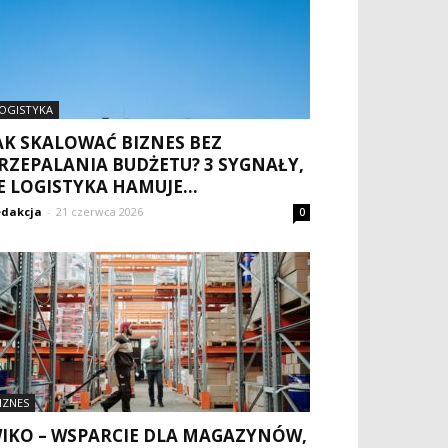
OGISTYKA
AK SKALOWAĆ BIZNES BEZ
RZEPALANIA BUDŻETU? 3 SYGNAŁY,
E LOGISTYKA HAMUJE...
dakcja
-
21 czerwca 2026
0
IZNES
IKO – WSPARCIE DLA MAGAZYNÓW,