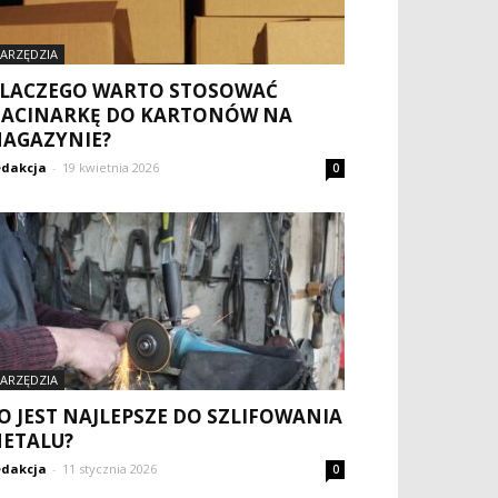
ARZĘDZIA
LACZEGO WARTO STOSOWAĆ
ACINARKĘ DO KARTONÓW NA
AGAZYNIE?
dakcja
-
19 kwietnia 2026
0
ARZĘDZIA
O JEST NAJLEPSZE DO SZLIFOWANIA
ETALU?
dakcja
-
11 stycznia 2026
0