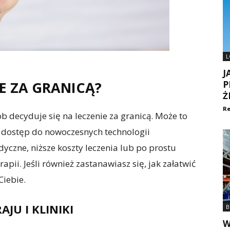
L
J
E ZA GRANICĄ?
P
Ż
Re
b decyduje się na leczenie za granicą. Może to
 dostęp do nowoczesnych technologii
yczne, niższe koszty leczenia lub po prostu
ii. Jeśli również zastanawiasz się, jak załatwić
Ciebie.
JU I KLINIKI
B
W