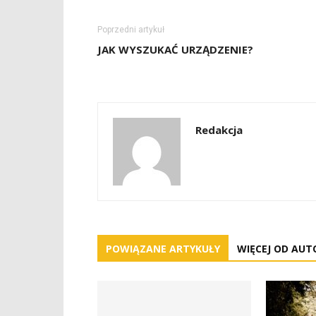
Poprzedni artykuł
JAK WYSZUKAĆ URZĄDZENIE?
Redakcja
POWIĄZANE ARTYKUŁY
WIĘCEJ OD AUT