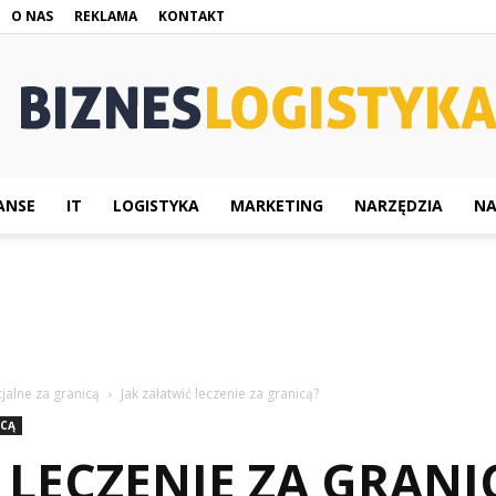
O NAS
REKLAMA
KONTAKT
ANSE
IT
LOGISTYKA
MARKETING
NARZĘDZIA
NA
BiznesLogistyka.pl
jalne za granicą
Jak załatwić leczenie za granicą?
ICĄ
 LECZENIE ZA GRANI