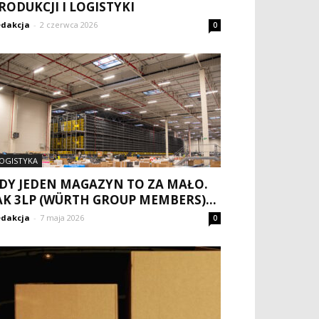
RODUKCJI I LOGISTYKI
dakcja
-
2 czerwca 2026
0
OGISTYKA
DY JEDEN MAGAZYN TO ZA MAŁO.
AK 3LP (WÜRTH GROUP MEMBERS)...
dakcja
-
7 maja 2026
0