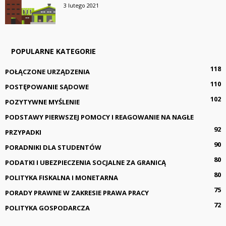
3 lutego 2021
POPULARNE KATEGORIE
118
POŁĄCZONE URZĄDZENIA
110
POSTĘPOWANIE SĄDOWE
102
POZYTYWNE MYŚLENIE
PODSTAWY PIERWSZEJ POMOCY I REAGOWANIE NA NAGŁE
92
PRZYPADKI
90
PORADNIKI DLA STUDENTÓW
80
PODATKI I UBEZPIECZENIA SOCJALNE ZA GRANICĄ
80
POLITYKA FISKALNA I MONETARNA
75
PORADY PRAWNE W ZAKRESIE PRAWA PRACY
72
POLITYKA GOSPODARCZA