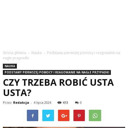
Strona główna
Nauka
Podstawy pierwszej pomocy i reagowanie na
nagłe przypadki
NAUKA
PODSTAWY PIERWSZEJ POMOCY I REAGOWANIE NA NAGŁE PRZYPADKI
CZY TRZEBA ROBIĆ USTA
USTA?
Przez
Redakcja
-
4 lipca 2024
413
0