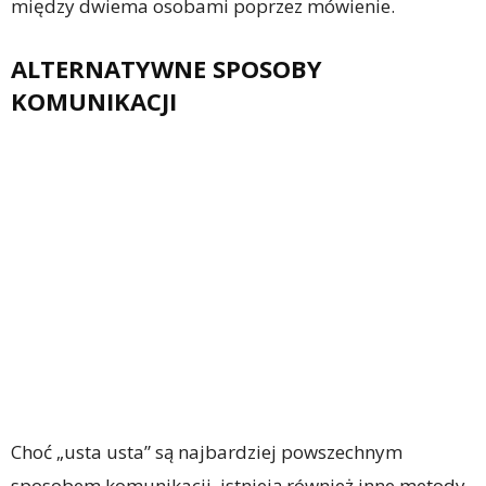
między dwiema osobami poprzez mówienie.
ALTERNATYWNE SPOSOBY
KOMUNIKACJI
Choć „usta usta” są najbardziej powszechnym
sposobem komunikacji, istnieją również inne metody,