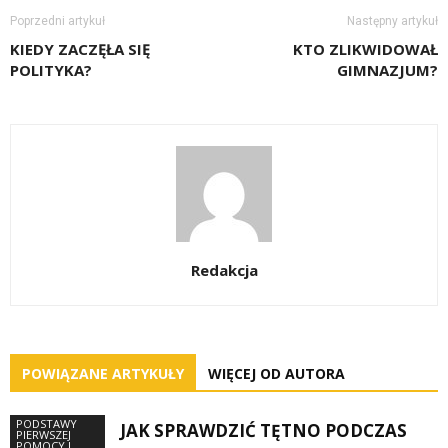
Poprzedni artykuł
Następny artykuł
KIEDY ZACZĘŁA SIĘ
KTO ZLIKWIDOWAŁ
POLITYKA?
GIMNAZJUM?
Redakcja
POWIĄZANE ARTYKUŁY
WIĘCEJ OD AUTORA
PODSTAWY
JAK SPRAWDZIĆ TĘTNO PODCZAS
PIERWSZEJ
POMOCY I