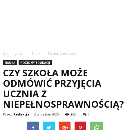
Strona główna
Nauka
Poziomy edukacji
NAUKA
POZIOMY EDUKACJI
CZY SZKOŁA MOŻE
ODMÓWIĆ PRZYJĘCIA
UCZNIA Z
NIEPEŁNOSPRAWNOŚCIĄ?
Przez
Redakcja
-
2 września 2025
263
0