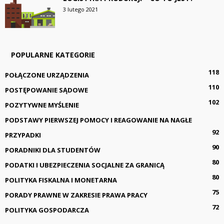
3 lutego 2021
POPULARNE KATEGORIE
118
POŁĄCZONE URZĄDZENIA
110
POSTĘPOWANIE SĄDOWE
102
POZYTYWNE MYŚLENIE
PODSTAWY PIERWSZEJ POMOCY I REAGOWANIE NA NAGŁE
92
PRZYPADKI
90
PORADNIKI DLA STUDENTÓW
80
PODATKI I UBEZPIECZENIA SOCJALNE ZA GRANICĄ
80
POLITYKA FISKALNA I MONETARNA
75
PORADY PRAWNE W ZAKRESIE PRAWA PRACY
72
POLITYKA GOSPODARCZA